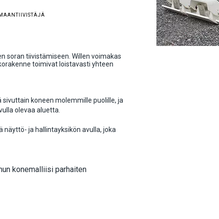
MAANTIIVISTÄJÄ
en soran tiivistämiseen. Willen voimakas
orakenne toimivat loistavasti yhteen
ä sivuttain koneen molemmille puolille, ja
vulla olevaa aluetta.
 näyttö- ja hallintayksikön avulla, joka
inun konemalliisi parhaiten