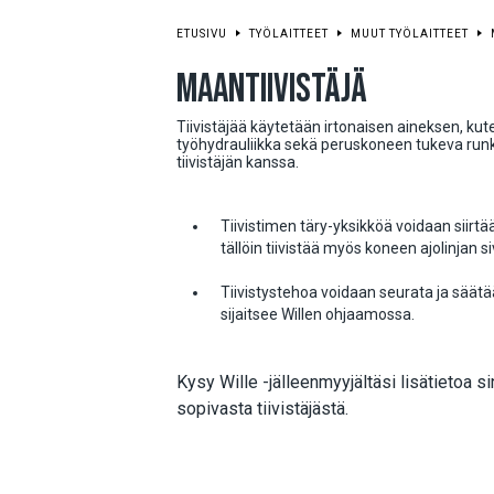
ETUSIVU
TYÖLAITTEET
MUUT TYÖLAITTEET
MAANTIIVISTÄJÄ
Tiivistäjää käytetään irtonaisen aineksen, kut
työhydrauliikka sekä peruskoneen tukeva runk
tiivistäjän kanssa.
Tiivistimen täry-yksikköä voidaan siirtä
tällöin tiivistää myös koneen ajolinjan si
Tiivistystehoa voidaan seurata ja säätää
sijaitsee Willen ohjaamossa.
Kysy Wille -jälleenmyyjältäsi lisätietoa s
sopivasta tiivistäjästä.