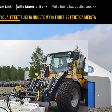
art Link
Wille Material Bank
Wille brändikauppa
Extranet >>
TYÖLAITTEET
TUKI JA HUOLTO
MYYNTI
UUTISET
TIETOA MEISTÄ