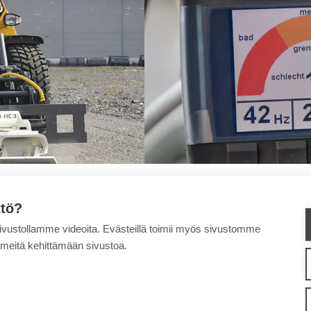
ttö?
sivustollamme videoita. Evästeillä toimii myös sivustomme
 meitä kehittämään sivustoa.
HOITOKONEET
TYÖLAITTEET
TUKI JA HUOLTO
WILLE MYYNTI SUOMESSA
Y
toimimme
Väärinkäytösten ilmoituskanava
Tietosuojaseloste
Käyttöehdot
Eväste