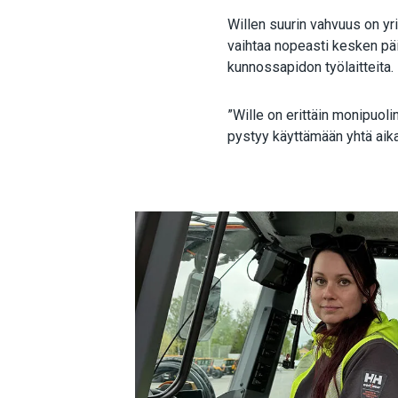
Willen suurin vahvuus on yr
vaihtaa nopeasti kesken päiv
kunnossapidon työlaitteita.
”Wille on erittäin monipuoli
pystyy käyttämään yhtä aik