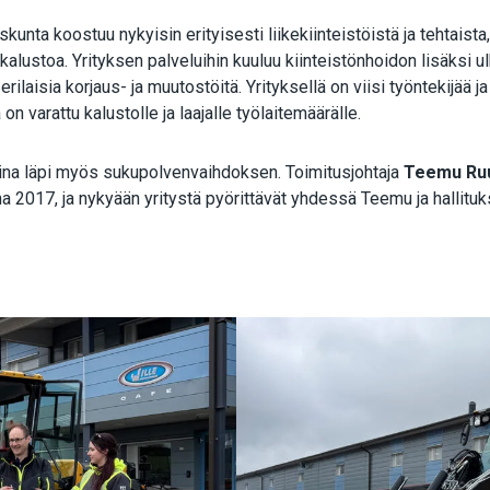
unta koostuu nykyisin erityisesti liikekiinteistöistä ja tehtaista
 kalustoa. Yrityksen palveluihin kuuluu kiinteistönhoidon lisäksi
 erilaisia korjaus- ja muutostöitä. Yrityksellä on viisi työntekijää
a on varattu kalustolle ja laajalle työlaitemäärälle.
sina läpi myös sukupolvenvaihdoksen. Toimitusjohtaja
Teemu Ru
a 2017, ja nykyään yritystä pyörittävät yhdessä Teemu ja hallitu