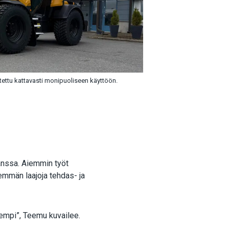
ettu kattavasti monipuoliseen käyttöön.
anssa. Aiemmin työt
emmän laajoja tehdas- ja
isempi”, Teemu kuvailee.