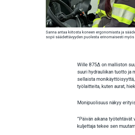
Sanna antaa kiitosta koneen ergonomiasta ja sääd
sopii säädettävyyden puolesta erinomaisesti myös na
Wille 875Δ on malliston suu
suuri hydrauliikan tuotto ja
sellaista monikäyttöisyyttä
työlaitteita, kuten aurat, hi
Monipuolisuus näkyy erityis
”Päivän aikana työtehtävät v
kuljettaja tekee sen muut