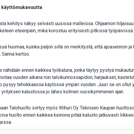
en käyttömukavuutta
ta kehitys näkyy selvästi uusissa malleissa. Ohjaamon hiljaisuus
eleen eteenpäin, mikä korostuu erityisesti pitkissä työpäivissä
ssä huomaa, kuinka paljon sillä on merkitystä, että ajoasennon ja h
”, Sanna kertoo.
e nähdään ennen kaikkea työkaluna, jonka täytyy pystyä mukautum
hoitaa vuoden aikana niin talvikunnossapidon, harjaukset, kastelut
to pysyy tehokkaassa käytössä ympäri vuoden. Juuri se on ollut 
nyt yrityksen kalustossa jo lähes kolmen vuosikymmenen ajan.
n Talohuolto siirtyy myös Wihuri Oy Teknisen Kaupan huoltosop
va huolto ennen kaikkea keinona pitää kalusto jatkuvasti liikkees
rjessa.