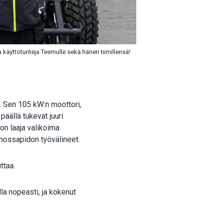
käyttötunteja Teemulle sekä hänen tiimillensä!
n. Sen 105 kW:n moottori,
päällä tukevat juuri
on laaja valikoima
 kunnossapidon työvälineet.
ttaa.
lla nopeasti, ja kokenut