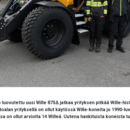
 luovutettu uusi Wille 875Δ jatkaa yrityksen pitkää Wille-hi
toalan yrityksellä on ollut käytössä Wille-koneita jo 1990-luvu
sa on ollut arviolta 14 Willeä. Uutena hankituista koneista t