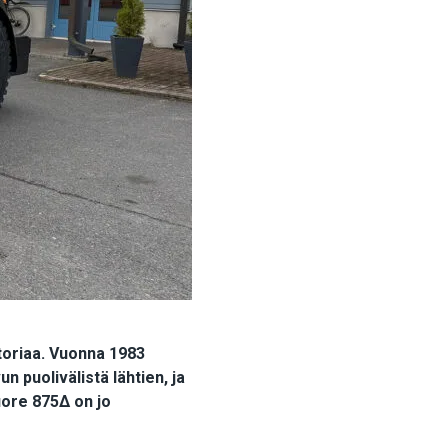
storiaa. Vuonna 1983
n puolivälistä lähtien, ja
uore 875Δ on jo