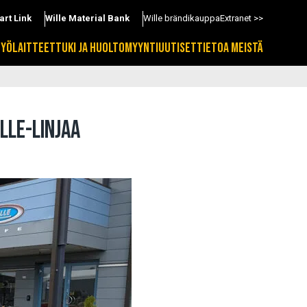
art Link
Wille Material Bank
Wille brändikauppa
Extranet >>
TYÖLAITTEET
TUKI JA HUOLTO
MYYNTI
UUTISET
TIETOA MEISTÄ
LLE-LINJAA