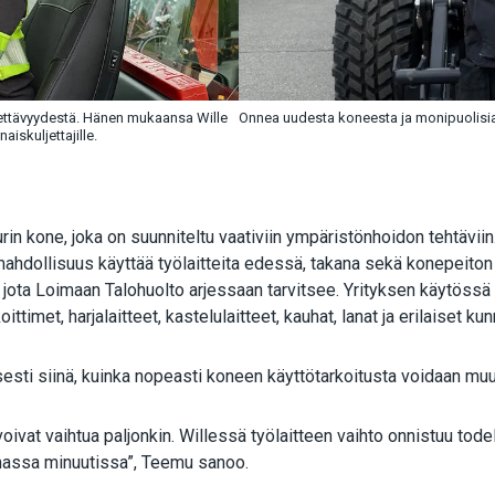
ettävyydestä. Hänen mukaansa Wille
Onnea uudesta koneesta ja monipuolisia 
iskuljettajille.
rin kone, joka on suunniteltu vaativiin ympäristönhoidon tehtävii
 mahdollisuus käyttää työlaitteita edessä, takana sekä konepeiton 
, jota Loimaan Talohuolto arjessaan tarvitsee. Yrityksen käytössä 
ekoittimet, harjalaitteet, kastelulaitteet, kauhat, lanat ja erilaiset
esti siinä, kuinka nopeasti koneen käyttötarkoitusta voidaan muu
oivat vaihtua paljonkin. Willessä työlaitteen vaihto onnistuu tode
amassa minuutissa”, Teemu sanoo.