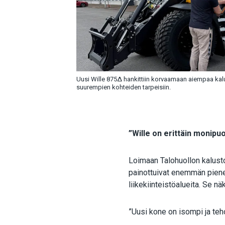
Uusi Wille 875Δ hankittiin korvaamaan aiempaa kal
suurempien kohteiden tarpeisiin.
”Wille on erittäin monipuo
Loimaan Talohuollon kalust
painottuivat enemmän piene
liikekiinteistöalueita. Se
”Uusi kone on isompi ja teh