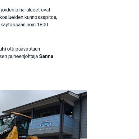
, joiden piha-alueet ovat
 ulkoalueiden kunnossapitoa,
 ja käytössään noin 1800
uhi
otti päävastuun
ksen puheenjohtaja
Sanna