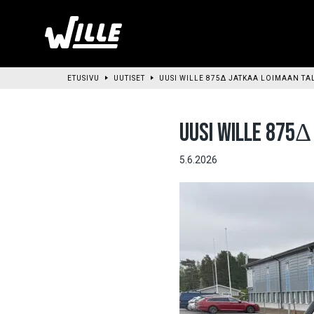
Siirry
pääsisältöön
ETUSIVU
UUTISET
UUSI WILLE 875Δ JATKAA LOIMAAN T
UUSI WILLE 875Δ
5.6.2026