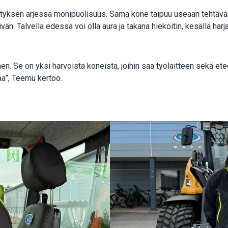
ityksen arjessa monipuolisuus. Sama kone taipuu useaan tehtävää
än. Talvella edessä voi olla aura ja takana hiekoitin, kesällä harj
nen. Se on yksi harvoista koneista, joihin saa työlaitteen sekä et
aa”, Teemu kertoo.