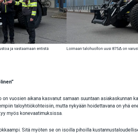
ustoa ja vastaamaan entistä
Loimaan talohuollon uusi 875Δ on varust
linen”
o on vuosien aikana kasvanut samaan suuntaan asiakaskunnan k
mpiin taloyhtiökohteisiin, mutta nykyään hoidettavana on yhä en
 näkyy myös konevaatimuksissa.
okkaampi. Sitä myöten se on isoilla pihoilla kustannustaloudell