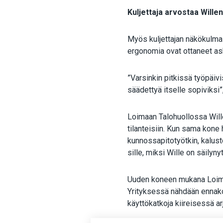
Kuljettaja arvostaa Will
Myös kuljettajan näkökulmas
ergonomia ovat ottaneet ask
”Varsinkin pitkissä työpäivi
säädettyä itselle sopiviksi
Loimaan Talohuollossa Will
tilanteisiin. Kun sama kone 
kunnossapitotyötkin, kalus
sille, miksi Wille on säily
Uuden koneen mukana Loimaa
Yrityksessä nähdään ennakoi
käyttökatkoja kiireisessä a