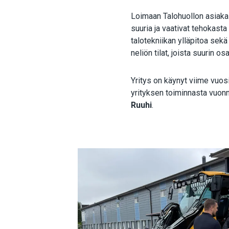
Loimaan Talohuollon asiakask
suuria ja vaativat tehokasta
talotekniikan ylläpitoa sekä
neliön tilat, joista suurin os
Yritys on käynyt viime vuo
yrityksen toiminnasta vuonn
Ruuhi
.