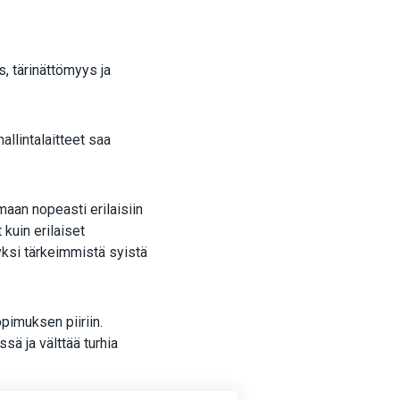
, tärinättömyys ja
.
allintalaitteet saa
aan nopeasti erilaisiin
 kuin erilaiset
yksi tärkeimmistä syistä
imuksen piiriin.
sä ja välttää turhia