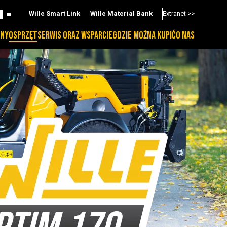
Wille Smart Link
Wille Material Bank
Extranet >>
NY
OSPRZĘT
SERWIS ORAZ WSPARCIE
GDZIE MOŻNA KUPIĆ
O NAS