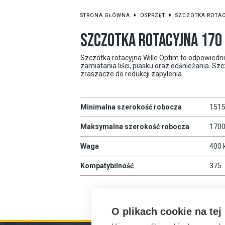
STRONA GŁÓWNA
OSPRZĘT
SZCZOTKA ROTA
SZCZOTKA ROTACYJNA 170
Szczotka rotacyjna Wille Optim to odpowiedni
zamiatania liści, piasku oraz odśnieżania. 
zraszacze do redukcji zapylenia.
Minimalna szerokość robocza
151
Maksymalna szerokość robocza
170
Waga
400 
Kompatybilność
375
O plikach cookie na tej