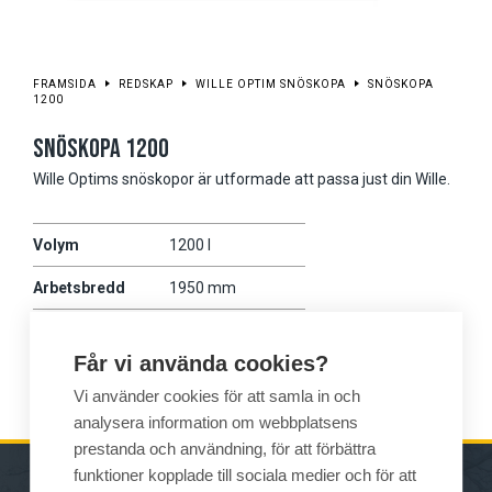
FRAMSIDA
REDSKAP
WILLE OPTIM SNÖSKOPA
SNÖSKOPA
1200
SNÖSKOPA 1200
Wille Optims snöskopor är utformade att passa just din Wille.
Volym
1200 l
Arbetsbredd
1950 mm
Vikt
285 kg
Får vi använda cookies?
Wille
475
Vi använder cookies för att samla in och
analysera information om webbplatsens
prestanda och användning, för att förbättra
funktioner kopplade till sociala medier och för att