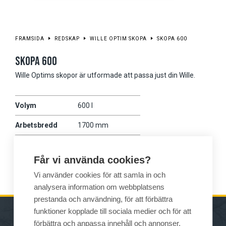
FRAMSIDA
REDSKAP
WILLE OPTIM SKOPA
SKOPA 600
SKOPA 600
Wille Optims skopor är utformade att passa just din Wille.
Volym
600 l
Arbetsbredd
1700 mm
Vikt
215 kg
Får vi använda cookies?
Wille
475
Vi använder cookies för att samla in och
analysera information om webbplatsens
prestanda och användning, för att förbättra
funktioner kopplade till sociala medier och för att
förbättra och anpassa innehåll och annonser.
MASKINER
FÖRSÄLJNING